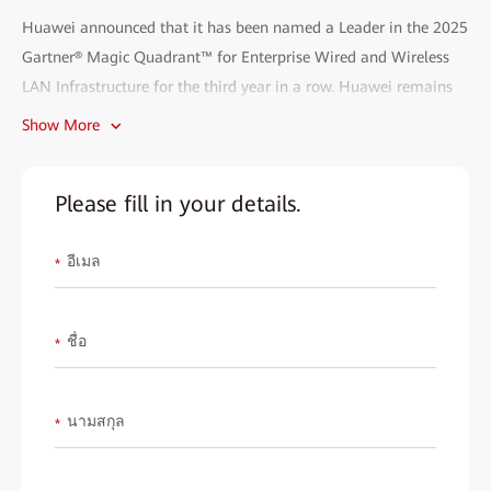
Huawei announced that it has been named a Leader in the 2025
Gartner® Magic Quadrant™ for Enterprise Wired and Wireless
LAN Infrastructure for the third year in a row. Huawei remains
the only non-North American vendor positioned in the Leaders
Show More
Quadrant.
Gartner, Magic Quadrant for Enterprise Wired and Wireless LAN Infrastructure, By
Please fill in your details.
Mike Leibovitz, Christian Canales, Nauman Raja, Tim Zimmerman, 25 June 2025
GARTNER is a registered trademark and service mark of Gartner, Inc. and/or its
affiliates in the U.S. and internationally and is used herein with permission. All rights
อีเมล
*
reserved. Magic Quadrant is a registered trademark of Gartner, Inc. and/or its affiliates
and is used herein with permission. All rights reserved.
Gartner does not endorse any vendor, product or service depicted in its research
publications, and does not advise technology users to select only those vendors with
ชื่อ
*
the highest ratings or other designation. Gartner research publications consist of the
opinions of Gartner's research organization and should not be construed as statements
of fact. Gartner disclaims all warranties, expressed or implied, with respect to this
research, including any warranties of merchantability or fitness for a particular
นามสกุล
*
purpose.
This graphic was published by Gartner, Inc. as part of a larger research document and
should be evaluated in the context of the entire document. The Gartner document is