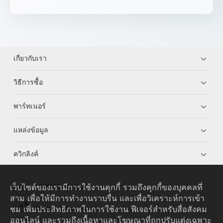
เกี่ยวกับเรา
วิธีการซื้อ
พาร์ทเนอร์
แหล่งข้อมูล
ควิกลิงค์
เว็บไซต์ของเรามีการใช้งานคุกกี้ รวมถึงคุกกี้ของบุคคลที่
HUAWEI eKit App
สาม เพื่อให้มีการทำงานราบรื่น และเพื่อวิเคราะห์การเข้า
ชม เพิ่มประสิทธิภาพในการใช้งาน ฟีเจอร์สำหรับสื่อสังคม
Huawei HiKnow App
ออนไลน์ และรวมถึงเนื้อหาและโฆษณาที่ถูกปรับแต่งเฉพาะ