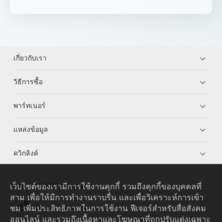
เกี่ยวกับเรา
วิธีการซื้อ
พาร์ทเนอร์
แหล่งข้อมูล
ควิกลิงค์
เว็บไซต์ของเรามีการใช้งานคุกกี้ รวมถึงคุกกี้ของบุคคลที่
HUAWEI eKit App
สาม เพื่อให้มีการทำงานราบรื่น และเพื่อวิเคราะห์การเข้า
ชม เพิ่มประสิทธิภาพในการใช้งาน ฟีเจอร์สำหรับสื่อสังคม
Huawei HiKnow App
ออนไลน์ และรวมถึงเนื้อหาและโฆษณาที่ถูกปรับแต่งเฉพาะ