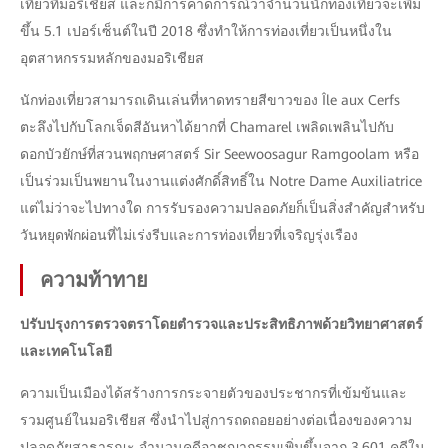
เที่ยวที่มอริเชียส และก็มีการคาดการณ์ว่าจำนวนนักท่องเที่ยวจะเพิ่ม
ขึ้น 5.1 เปอร์เซ็นต์ในปี 2018 ซึ่งทำให้การท่องเที่ยวเป็นหนึ่งใน
อุตสาหกรรมหลักของมอริเชียส
นักท่องเที่ยวสามารถเดินเล่นที่หาดทรายสีขาวของ Île aux Cerfs
ตะลึงไปกับโลกเจ็ดสีอันหาได้ยากที่ Chamarel เพลิดเพลินไปกับ
ดอกบัวยักษ์ที่สวนพฤกษศาสตร์ Sir Seewoosagur Ramgoolam หรือ
เป็นร่วมเป็นพยานในงานแต่งศักดิ์สิทธิ์ใน Notre Dame Auxiliatrice
แต่ไม่ว่าจะไปทางใด การรับรองความปลอดภัยก็เป็นสิ่งสำคัญสำหรับ
วันหยุดพักผ่อนที่ไม่เร่งรีบและการท่องเที่ยวที่เจริญรุ่งเรือง
ความท้าทาย
ปรับปรุงการตรวจตราโดยตำรวจและประสิทธิภาพด้วยวิทยาศาสตร์
และเทคโนโลยี
ความเป็นเมืองได้สร้างการกระจายตัวของประชากรที่เข้มข้นและ
รวมศูนย์ในมอริเชียส ซึ่งนำไปสู่การถดถอยอย่างต่อเนื่องของความ
ปลอดภัยสาธารณะ จำนวนคดีอาชญากรรมเพิ่มขึ้นจาก 3,601 คดีใน