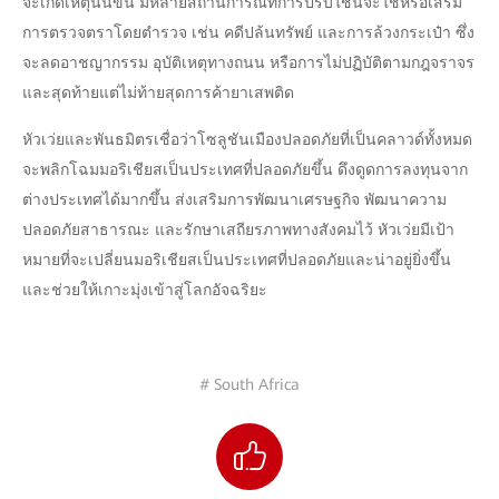
จะเกิดเหตุนั้นขึ้น มีหลายสถานการณ์ที่การปรับใช้นี้จะใช้หรือเสริม
การตรวจตราโดยตำรวจ เช่น คดีปล้นทรัพย์ และการล้วงกระเป๋า ซึ่ง
จะลดอาชญากรรม อุบัติเหตุทางถนน หรือการไม่ปฏิบัติตามกฎจราจร
และสุดท้ายแต่ไม่ท้ายสุดการค้ายาเสพติด
หัวเว่ยและพันธมิตรเชื่อว่าโซลูชันเมืองปลอดภัยที่เป็นคลาวด์ทั้งหมด
จะพลิกโฉมมอริเชียสเป็นประเทศที่ปลอดภัยขึ้น ดึงดูดการลงทุนจาก
ต่างประเทศได้มากขึ้น ส่งเสริมการพัฒนาเศรษฐกิจ พัฒนาความ
ปลอดภัยสาธารณะ และรักษาเสถียรภาพทางสังคมไว้ หัวเว่ยมีเป้า
หมายที่จะเปลี่ยนมอริเชียสเป็นประเทศที่ปลอดภัยและน่าอยู่ยิ่งขึ้น
และช่วยให้เกาะมุ่งเข้าสู่โลกอัจฉริยะ
# South Africa