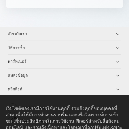
เกี่ยวกับเรา
วิธีการซื้อ
พาร์ทเนอร์
แหล่งข้อมูล
ควิกลิงค์
เว็บไซต์ของเรามีการใช้งานคุกกี้ รวมถึงคุกกี้ของบุคคลที่
HUAWEI eKit App
สาม เพื่อให้มีการทำงานราบรื่น และเพื่อวิเคราะห์การเข้า
ชม เพิ่มประสิทธิภาพในการใช้งาน ฟีเจอร์สำหรับสื่อสังคม
Huawei HiKnow App
ออนไลน์ และรวมถึงเนื้อหาและโฆษณาที่ถูกปรับแต่งเฉพาะ