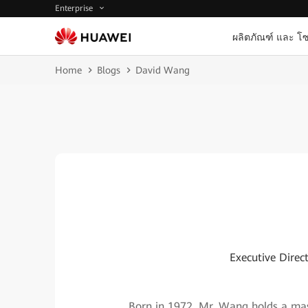
Enterprise
ผลิตภัณฑ์ และ โซ
Home
Blogs
David Wang
Executive Direc
Born in 1972, Mr. Wang holds a mas