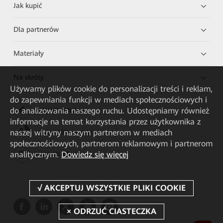
Jak kupić
Dla partnerów
Materiały
Na skróty
Używamy plików cookie do personalizacji treści i reklam,
do zapewniania funkcji w mediach społecznościowych i
do analizowania naszego ruchu. Udostępniamy również
HUAWEI eKit App
informacje na temat korzystania przez użytkownika z
naszej witryny naszym partnerom w mediach
Huawei HiKnow App
społecznościowych, partnerom reklamowym i partnerom
analitycznym.
Dowiedz się więcej
HUAWEI eFly App