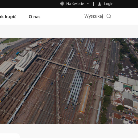
Login
Na świecie
Wyszukaj
ak kupić
O nas