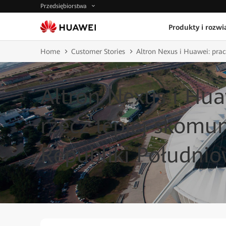
Przedsiębiorstwa
Produkty i rozwi
Home
Customer Stories
Altron Nexus i Huawei: prac
Altron Nexus i Hua
rzecz lepiej skomu
Republiki Południo