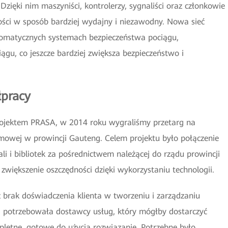
Dzięki nim maszyniści, kontrolerzy, sygnaliści oraz członkowie
ci w sposób bardziej wydajny i niezawodny. Nowa sieć
tomatycznych systemach bezpieczeństwa pociągu,
gu, co jeszcze bardziej zwiększa bezpieczeństwo i
łpracy
rojektem PRASA, w 2014 roku wygraliśmy przetarg na
smowej w prowincji Gauteng. Celem projektu było połączenie
ali i bibliotek za pośrednictwem należącej do rządu prowincji
zwiększenie oszczędności dzięki wykorzystaniu technologii.
 brak doświadczenia klienta w tworzeniu i zarządzaniu
ng potrzebowała dostawcy usług, który mógłby dostarczyć
pletne, gotowe do użycia rozwiązanie. Potrzebne było