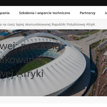
ązania
Szkolenia i wsparcie techniczne
Partnerzy
J
a na rzecz lepiej skomunikowanej Republiki Południowej Afryki
wei: praca na
nikowanej
wej Afryki