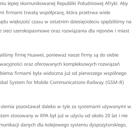
iu lepiej skomunikowanej Republiki Południowej Afryki. Aby
mi firmami trwałą współpracę, która przetrwa wiele
ędu większość czasu w ostatnim dziesięcioleciu spędziliśmy na
e sieci szerokopasmowe oraz rozwiązania dla rejonów i miast
aliśmy firmę Huawei, ponieważ nasze firmy są do siebie
wacyjności oraz oferowanych kompleksowych rozwiązań
obiema firmami była widoczna już od pierwszego wspólnego
 Global System for Mobile Communications-Railway (GSM-R)
ąg-ziemia pozostawał daleko w tyle za systemami używanymi w
stem stosowany w RPA był już w użyciu od około 20 lat i nie
omunikacji danych dla kolejowego systemu dyspozytorskiego,