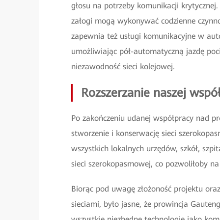
głosu na potrzeby komunikacji krytycznej. 
załogi mogą wykonywać codzienne czynnoś
zapewnia też usługi komunikacyjne w au
umożliwiając pół-automatyczną jazdę pocią
niezawodność sieci kolejowej.
Rozszerzanie naszej wspó
Po zakończeniu udanej współpracy nad p
stworzenie i konserwację sieci szerokopa
wszystkich lokalnych urzędów, szkół, szpit
sieci szerokopasmowej, co pozwoliłoby na 
Biorąc pod uwagę złożoność projektu oraz
sieciami, było jasne, że prowincja Gaute
wszystkie niezbędne technologie jako kom