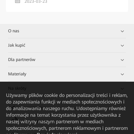
2023-03-23
O nas
Jak kupić
Dla partnerów
Materiały
Na skróty
Używamy plików cookie do personalizacji treści i reklam,
do zapewniania funkcji w mediach społecznościowych i
do analizowania naszego ruchu. Udostępniamy również
HUAWEI eKit App
informacje na temat korzystania przez użytkownika z
naszej witryny naszym partnerom w mediach
Huawei HiKnow App
społecznościowych, partnerom reklamowym i partnerom