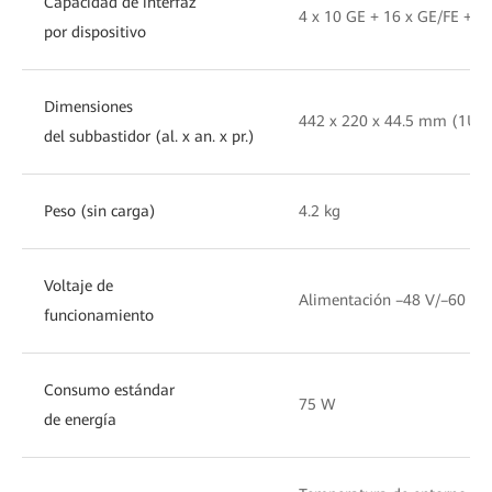
Capacidad de interfaz
4 x 10 GE + 16 x GE/FE + 4
por dispositivo
Dimensiones
442 x 220 x 44.5 mm (1U)
del subbastidor (al. x an. x pr.)
Peso (sin carga)
4.2 kg
Voltaje de
Alimentación –48 V/–60 V: 
funcionamiento
Consumo estándar
75 W
de energía