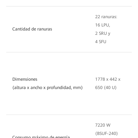
22 ranuras:
12
16 LPU,
8 
Cantidad de ranuras
2 SRU y
2 
4 SFU
2 
Dimensiones
1778 x 442 x
93
(altura x ancho x profundidad, mm)
650 (40 U)
65
7220 W
41
(BSUF-240)
(B
Consumo máximo de energía