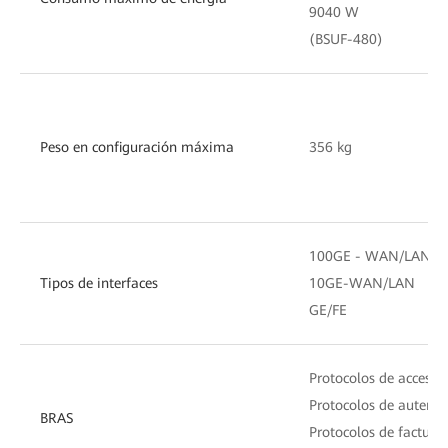
9040 W
47
(BSUF-480)
(B
Peso en configuración máxima
356 kg
19
100GE - WAN/LAN
Tipos de interfaces
10GE-WAN/LAN
GE/FE
Protocolos de acceso 
Protocolos de autent
BRAS
Protocolos de factur