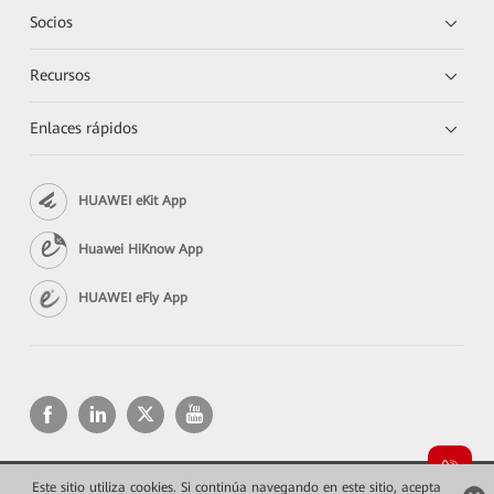
Socios
Recursos
Enlaces rápidos
HUAWEI eKit App
Huawei HiKnow App
HUAWEI eFly App
Este sitio utiliza cookies. Si continúa navegando en este sitio, acepta
Copyright © 2026 Huawei Technologies Co., Ltd. Todos los derechos reservados.