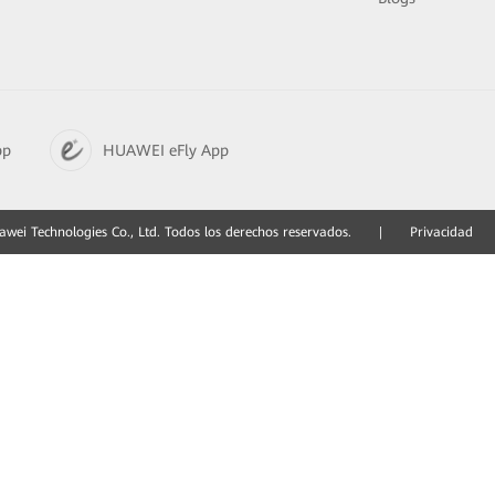
pp
HUAWEI eFly App
ei Technologies Co., Ltd. Todos los derechos reservados.
|
Privacidad