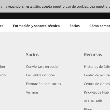
inúa navegando en este sitio, acepta nuestro uso de cookies.
Lea nuestra p
es
Formación y soporte técnico
Socios
Cómo compr
Socios
Recursos
ión
Conviértase en socio
Historias de éxit
uidor
Encuentre un socio
Centro de recurs
Formación para socios
Centro de videos
Ver más
Knowledge Hub
ALL-IN Talk
Blogs