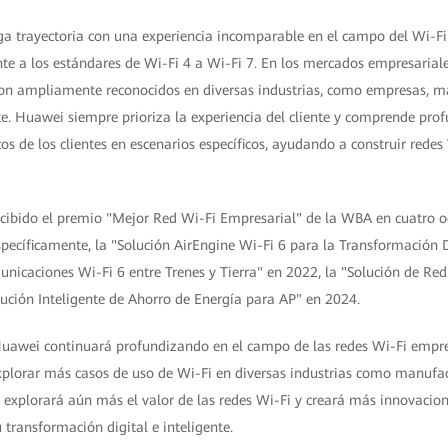
ga trayectoria con una experiencia incomparable en el campo del Wi-Fi
te a los estándares de Wi-Fi 4 a Wi-Fi 7. En los mercados empresariale
on ampliamente reconocidos en diversas industrias, como empresas, ma
rte. Huawei siempre prioriza la experiencia del cliente y comprende pr
cos de los clientes en escenarios específicos, ayudando a construir redes
ibido el premio "Mejor Red Wi-Fi Empresarial" de la WBA en cuatro o
pecíficamente, la "Solución AirEngine Wi-Fi 6 para la Transformación D
nicaciones Wi-Fi 6 entre Trenes y Tierra" en 2022, la "Solución de Red
lución Inteligente de Ahorro de Energía para AP" en 2024.
Huawei continuará profundizando en el campo de las redes Wi-Fi empre
plorar más casos de uso de Wi-Fi en diversas industrias como manufac
explorará aún más el valor de las redes Wi-Fi y creará más innovacio
u transformación digital e inteligente.