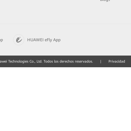
pp
HUAWEI eFly App
ei Technologies Co., Ltd. Todos los derechos reservados.
|
Privacidad