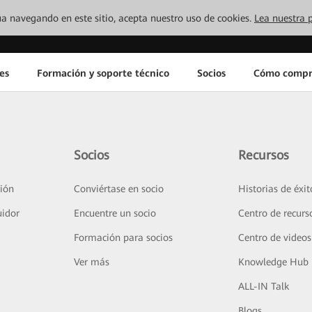
inúa navegando en este sitio, acepta nuestro uso de cookies.
Lea nuestra p
es
Formación y soporte técnico
Socios
Cómo compr
Socios
Recursos
ión
Conviértase en socio
Historias de éxit
uidor
Encuentre un socio
Centro de recurs
Formación para socios
Centro de videos
Ver más
Knowledge Hub
ALL-IN Talk
Blogs