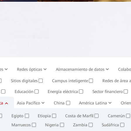
es
Redes ópticas
Almacenamiento de datos
Colabo
os empresariales
Sitios digitales
Sistemas de gestión
Campus inteligente
Huawei Cloud
Redes de área 
✓
✓
✓
s
Educación
Energía eléctrica
Sector financiero
✓
✓
✓
✓
ca
Minería y fundición
Asia Pacífico
China
Petróleo, gas y químicos
América Latina
Comercio
Orien
✓
✓
✓
Egipto
Etiopia
Costa de Marfil
Camerún
✓
✓
✓
✓
✓
Marruecos
Nigeria
Zambia
Sudáfrica
✓
✓
✓
✓