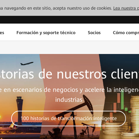
inúa navegando en este sitio, acepta nuestro uso de cookies.
Lea nuestra p
es
Formación y soporte técnico
Socios
Cómo compr
torias de nuestros clien
 en escenarios de negocios y acelere la inteligen
industrias
100 historias de transformación inteligente