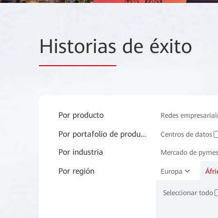
Historias
de éxito
Por producto
Redes empresarial
Por portafolio de productos
Software y servici
Centros de datos
Por industria
Mercado de pyme
Por región
Manufactura
Europa
Áfri
✓
Bienes raíces
✓
Seleccionar todo