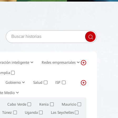
ración inteligente
Redes empresariales
amplia
✓
Gobierno
Salud
ISP
✓
✓
 minorista
te Medio
Transporte
✓
Cabo Verde
Kenia
Mauricio
✓
✓
✓
Túnez
Uganda
Las Seychelles
✓
✓
✓