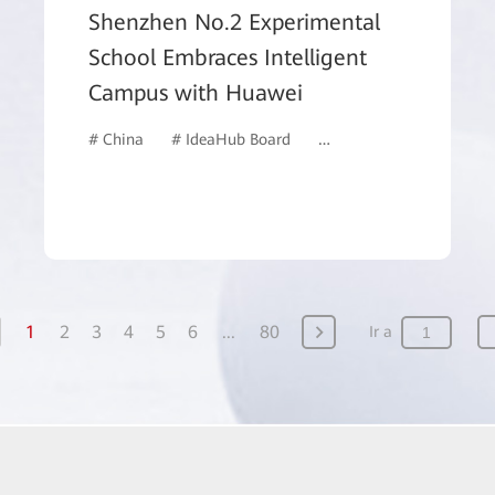
Shenzhen No.2 Experimental
School Embraces Intelligent
Campus with Huawei
# China
# IdeaHub Board
# Educación
# Campus
1
2
3
4
5
6
...
80
Ir a