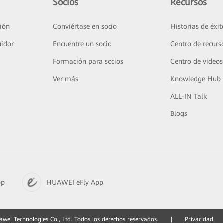
Socios
Recursos
ión
Conviértase en socio
Historias de éxit
uidor
Encuentre un socio
Centro de recurs
Formación para socios
Centro de videos
Ver más
Knowledge Hub
ALL-IN Talk
Blogs
pp
HUAWEI eFly App
ei Technologies Co., Ltd. Todos los derechos reservados.
|
Privacidad