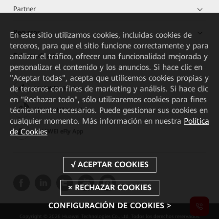
Partner
Recursos
En este sitio utilizamos cookies, incluidas cookies de
terceros, para que el sitio funcione correctamente y para
analizar el tráfico, ofrecer una funcionalidad mejorada y
Enlaces directos
personalizar el contenido y los anuncios. Si hace clic en
"Aceptar todas", acepta que utilicemos cookies propias y
de terceros con fines de marketing y análisis. Si hace clic
HUAWEI eKit App
en "Rechazar todo", sólo utilizaremos cookies para fines
técnicamente necesarios. Puede gestionar sus cookies en
Huawei HiKnow App
cualquier momento. Más información en nuestra
Política
de Cookies
HUAWEI eFly App
CONFIGURACIÓN DE COOKIES >
Copyright © 2026 Huawei Technologies Co., Ltd. Todos los derechos reservados.