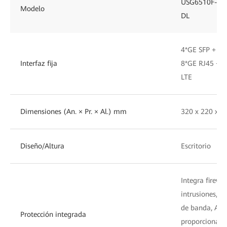
USG6510F-
Modelo
DL
4*GE SFP +
Interfaz fija
8*GE RJ45 +
LTE
Dimensiones (An. × Pr. × Al.) mm
320 x 220 x 4
Diseño/Altura
Escritorio
Integra firewa
intrusiones, a
de banda, Anti
Protección integrada
proporciona u