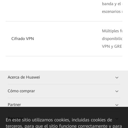
banda y el est
escenarios mul
Múltiples fun
Cifrado VPN
disponibilidad
VPN y GRE.
Acerca de Huawei
Cómo comprar
Partner
Recursos
En este sitio utilizamos cookies, incluidas cookies de
terceros, para que el sitio funcione correctamente y para