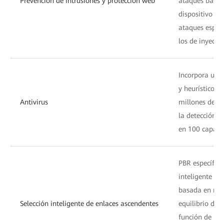
Prevención de intrusiones y protección web
ataques basado
dispositivo pu
ataques especí
los de inyecci
Incorpora un m
y heurístico c
Antivirus
millones de va
la detección 
en 100 capas.
PBR específico 
inteligente de
basada en múl
Selección inteligente de enlaces ascendentes
equilibrio de 
función de la 