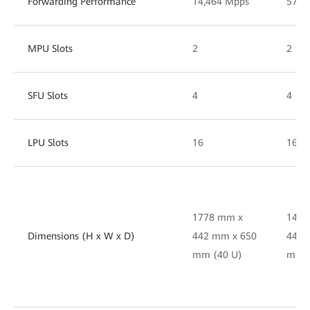
Forwarding Performance
14,464 Mpps
5760
MPU Slots
2
2
SFU Slots
4
4
LPU Slots
16
16
1778 mm x
1420
Dimensions (H x W x D)
442 mm x 650
442 
mm (40 U)
mm (