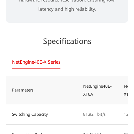
latency and high reliability.
Specifications
NetEngine40E-X Series
NetEngine40E-
NetE
Parameters
X16A
X16
Switching Capacity
81.92 Tbit/s
12.58