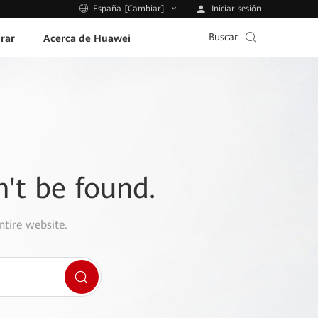
Iniciar sesión
España [Cambiar]
Buscar
rar
Acerca de Huawei
n't be found.
ntire website.