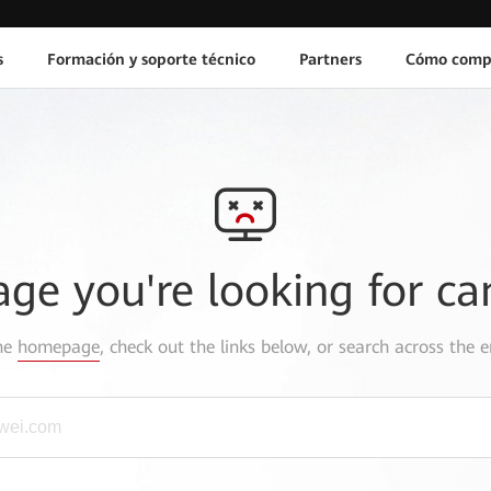
s
Formación y soporte técnico
Partners
Cómo comp
age you're looking for ca
the
homepage
, check out the links below, or search across the e