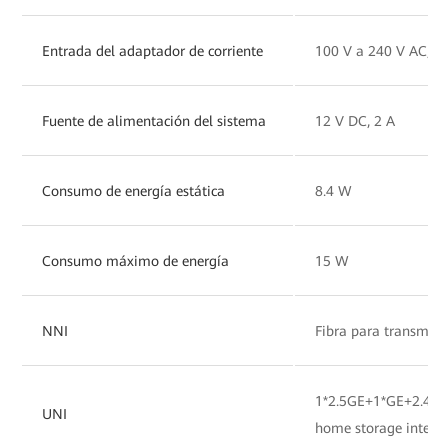
Entrada del adaptador de corriente
100 V a 240 V AC, 5
Fuente de alimentación del sistema
12 V DC, 2 A
Consumo de energía estática
8.4 W
Consumo máximo de energía
15 W
NNI
Fibra para transmisi
1*2.5GE+1*GE+2.4G
UNI
home storage interf