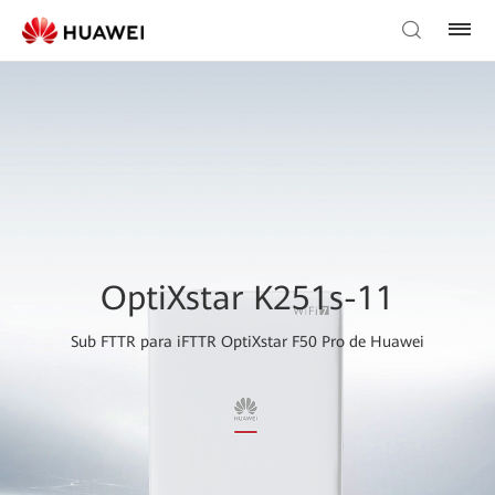
OptiXstar K251s-11
Sub FTTR para iFTTR OptiXstar F50 Pro de Huawei