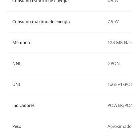
Consumo estático de energía
4.5 W
Consumo máximo de energía
7.5 W
Memoria
128 MB Flash,
NNI
GPON
UNI
1xGE+1xPOTS+
Indicadores
POWER/PON/LO
Peso
Aproximado 20