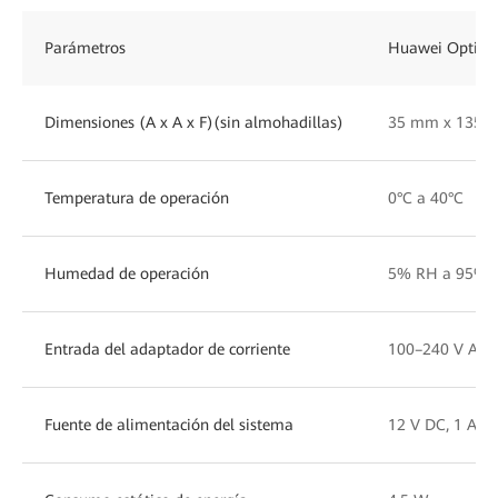
Parámetros
Huawei OptiXs
Dimensiones (A x A x F)(sin almohadillas)
35 mm x 135 
Temperatura de operación
0°C a 40°C
Humedad de operación
5% RH a 95% R
Entrada del adaptador de corriente
100–240 V AC,
Fuente de alimentación del sistema
12 V DC, 1 A