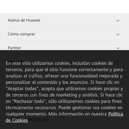
Acerca de Huawei
Cómo comprar
Partner
Recursos
En este sitio utilizamos cookies, incluidas cookies de
terceros, para que el sitio funcione correctamente y para
Enlaces directos
analizar el tráfico, ofrecer una funcionalidad mejorada y
personalizar el contenido y los anuncios. Si hace clic en
"Aceptar todas", acepta que utilicemos cookies propias y
de terceros con fines de marketing y análisis. Si hace clic
HUAWEI eKit App
en "Rechazar todo", sólo utilizaremos cookies para fines
técnicamente necesarios. Puede gestionar sus cookies en
Huawei HiKnow App
cualquier momento. Más información en nuestra
Política
de Cookies
HUAWEI eFly App