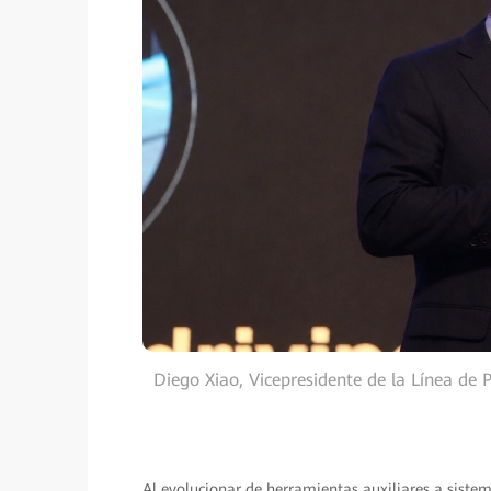
Diego Xiao, Vicepresidente de la Línea d
Al evolucionar de herramientas auxiliares a sistem