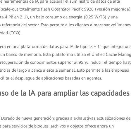
de herramientas de IA para acelerar el suministro de datos de alta
 scale-out totalmente flash OceanStor Pacific 9928 (versión mejorada)
sta 4 PB en 2 U), un bajo consumo de energía (0,25 W/TB) y una
 referencia del sector. Esto permite a los clientes almacenar volúmenes
iedad (TCO).
era en una plataforma de datos para IA de tipo "3 + 1" que integra un
 un banco de memoria. Esta plataforma utiliza el Unified Cache Manag
recuperación de conocimientos superior al 95 %, reducir el tiempo has
rencias de largo alcance a escala semanal. Esto permite a las empresas
cilita el despliegue de aplicaciones basadas en agentes.
so de la IA para ampliar las capacidades
Dorado de nueva generación: gracias a exhaustivas actualizaciones de
 para servicios de bloques, archivos y objetos ofrece ahora un