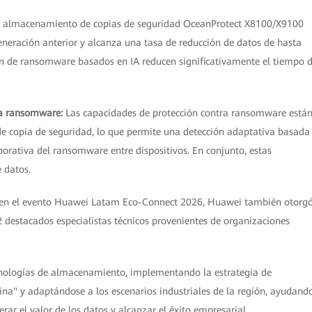
e almacenamiento de copias de seguridad OceanProtect X8100/X9100
eneración anterior y alcanza una tasa de reducción de datos de hasta
n de ransomware basados ​​en IA reducen significativamente el tiempo 
ra ransomware:
Las capacidades de protección contra ransomware está
de copia de seguridad, lo que permite una detección adaptativa basada
aborativa del ransomware entre dispositivos. En conjunto, estas
e datos.
en el evento Huawei Latam Eco-Connect 2026, Huawei también otorg
2 destacados especialistas técnicos provenientes de organizaciones
cnologías de almacenamiento, implementando la estrategia de
ina" y adaptándose a los escenarios industriales de la región, ayudand
rar el valor de los datos y alcanzar el éxito empresarial.