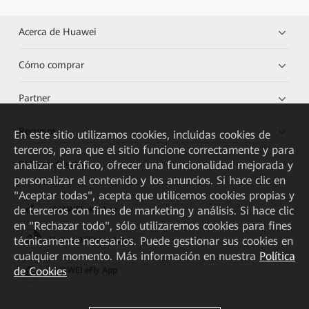
Acerca de Huawei
Cómo comprar
Partner
Recursos
En este sitio utilizamos cookies, incluidas cookies de
terceros, para que el sitio funcione correctamente y para
Enlaces directos
analizar el tráfico, ofrecer una funcionalidad mejorada y
personalizar el contenido y los anuncios. Si hace clic en
"Aceptar todas", acepta que utilicemos cookies propias y
de terceros con fines de marketing y análisis. Si hace clic
HUAWEI eKit App
en "Rechazar todo", sólo utilizaremos cookies para fines
técnicamente necesarios. Puede gestionar sus cookies en
Huawei HiKnow App
cualquier momento. Más información en nuestra
Política
de Cookies
HUAWEI eFly App