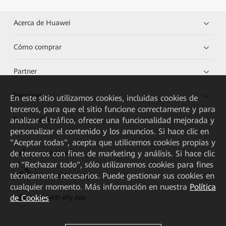
Acerca de Huawei
Cómo comprar
Partner
Recursos
En este sitio utilizamos cookies, incluidas cookies de
terceros, para que el sitio funcione correctamente y para
analizar el tráfico, ofrecer una funcionalidad mejorada y
Enlaces directos
personalizar el contenido y los anuncios. Si hace clic en
"Aceptar todas", acepta que utilicemos cookies propias y
de terceros con fines de marketing y análisis. Si hace clic
HUAWEI eKit App
en "Rechazar todo", sólo utilizaremos cookies para fines
técnicamente necesarios. Puede gestionar sus cookies en
Huawei HiKnow App
cualquier momento. Más información en nuestra
Política
de Cookies
HUAWEI eFly App