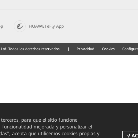
pp
HUAWEI eFly App
Ltd. Todos los derechos reservados.
|
Privacidad
Cookies
Configur
 terceros, para que el sitio funcione
a funcionalidad mejorada y personalizar el
odas", acepta que utilicemos cookies propias y