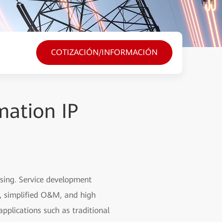
COTIZACIÓN/INFORMACIÓN
mation IP
asing. Service development
h, simplified O&M, and high
pplications such as traditional