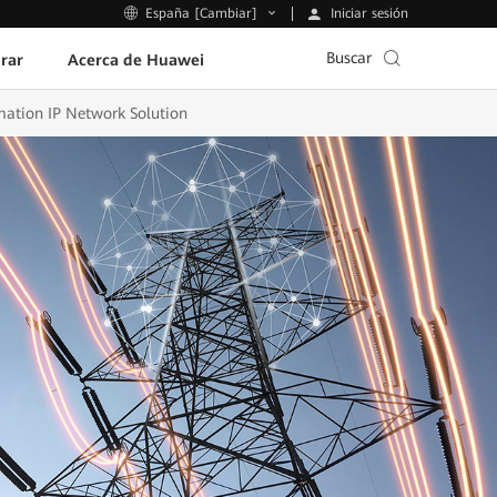
Iniciar sesión
España [Cambiar]
Buscar
rar
Acerca de Huawei
ation IP Network Solution