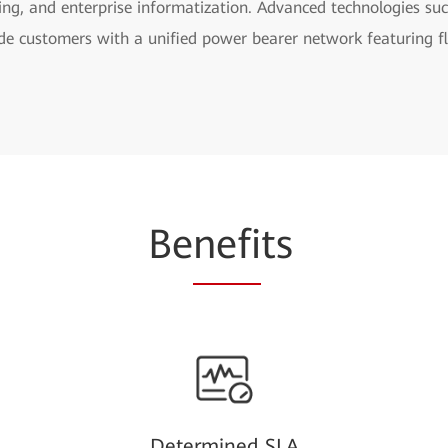
ling, and enterprise informatization. Advanced technologies s
de customers with a unified power bearer network featuring fle
Be
nefi
ts
Determined SLA