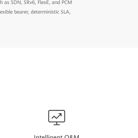
uch as SDN, SRv6, FlexE, and PCM
xible bearer, deterministic SLA,
Intelligent O&M