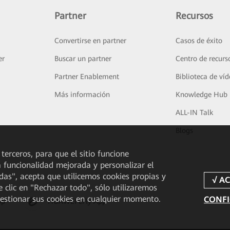
Partner
Recursos
Convertirse en partner
Casos de éxito
er
Buscar un partner
Centro de recurs
Partner Enablement
Biblioteca de ví
Más información
Knowledge Hub
ALL-IN Talk
Blogs
 terceros, para que el sitio funcione
a funcionalidad mejorada y personalizar el
odas", acepta que utilicemos cookies propias y
e clic en "Rechazar todo", sólo utilizaremos
gestionar sus cookies en cualquier momento.
CONFI
pp
HUAWEI eFly App