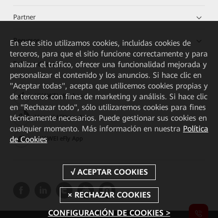
Partner
Recursos
En este sitio utilizamos cookies, incluidas cookies de
terceros, para que el sitio funcione correctamente y para
Enlaces directos
analizar el tráfico, ofrecer una funcionalidad mejorada y
personalizar el contenido y los anuncios. Si hace clic en
"Aceptar todas", acepta que utilicemos cookies propias y
de terceros con fines de marketing y análisis. Si hace clic
HUAWEI eKit App
en "Rechazar todo", sólo utilizaremos cookies para fines
técnicamente necesarios. Puede gestionar sus cookies en
Huawei HiKnow App
cualquier momento. Más información en nuestra
Política
de Cookies
HUAWEI eFly App
CONFIGURACIÓN DE COOKIES >