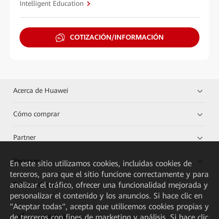
Intelligent Education
COTIZACIÓN/INFORMACIÓN
Acerca de Huawei
Cómo comprar
Partner
Recursos
En este sitio utilizamos cookies, incluidas cookies de
terceros, para que el sitio funcione correctamente y para
analizar el tráfico, ofrecer una funcionalidad mejorada y
Enlaces directos
personalizar el contenido y los anuncios. Si hace clic en
"Aceptar todas", acepta que utilicemos cookies propias y
de terceros con fines de marketing y análisis. Si hace clic
HUAWEI eKit App