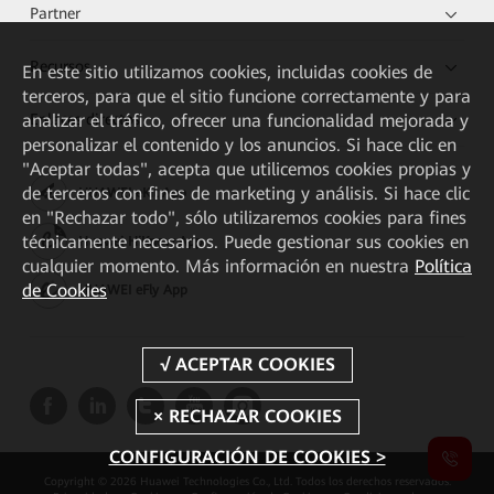
Partner
Recursos
En este sitio utilizamos cookies, incluidas cookies de
terceros, para que el sitio funcione correctamente y para
analizar el tráfico, ofrecer una funcionalidad mejorada y
Enlaces directos
personalizar el contenido y los anuncios. Si hace clic en
"Aceptar todas", acepta que utilicemos cookies propias y
de terceros con fines de marketing y análisis. Si hace clic
HUAWEI eKit App
en "Rechazar todo", sólo utilizaremos cookies para fines
técnicamente necesarios. Puede gestionar sus cookies en
Huawei HiKnow App
cualquier momento. Más información en nuestra
Política
de Cookies
HUAWEI eFly App
CONFIGURACIÓN DE COOKIES >
Copyright © 2026 Huawei Technologies Co., Ltd. Todos los derechos reservados.