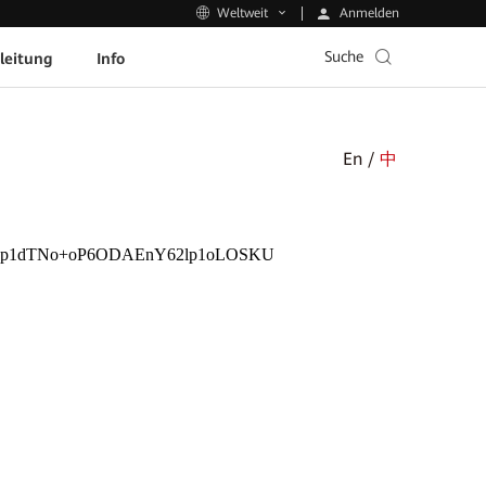
Anmelden
Weltweit
Suche
leitung
Info
En /
中