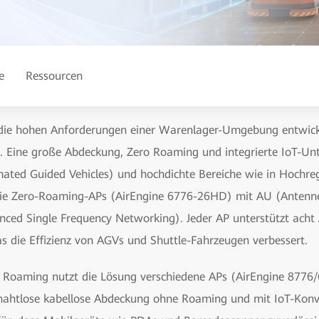
e
Ressourcen
 die hohen Anforderungen einer Warenlager-Umgebung entwickel
t. Eine große Abdeckung, Zero Roaming und integrierte IoT-U
ated Guided Vehicles) und hochdichte Bereiche wie in Hochreg
, die Zero-Roaming-APs (AirEngine 6776-26HD) mit AU (Antenne
nced Single Frequency Networking). Jeder AP unterstützt ach
as die Effizienz von AGVs und Shuttle-Fahrzeugen verbessert.
e Roaming nutzt die Lösung verschiedene APs (AirEngine 877
nahtlose kabellose Abdeckung ohne Roaming und mit IoT-Konver