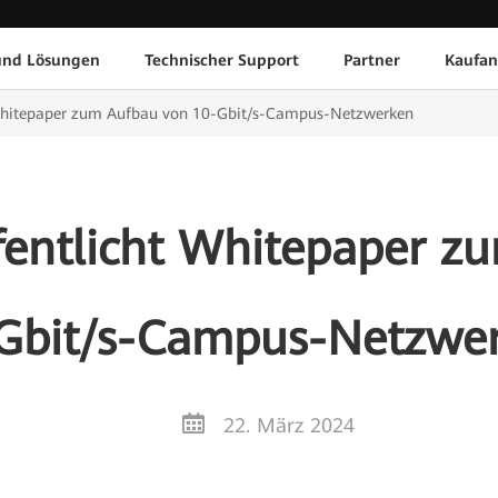
und Lösungen
Technischer Support
Partner
Kaufan
Whitepaper zum Aufbau von 10-Gbit/s-Campus-Netzwerken
fentlicht Whitepaper z
Gbit/s-Campus-Netzwe
22. März 2024