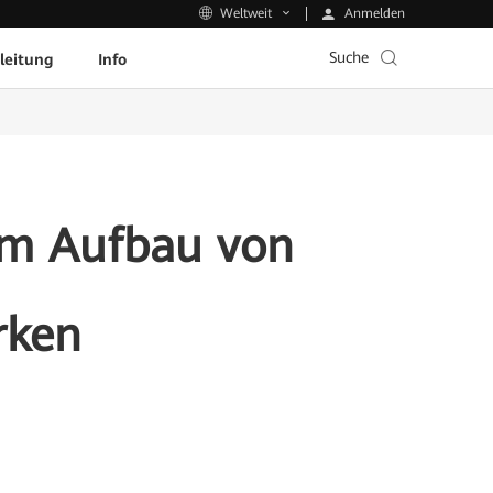
Anmelden
Weltweit
Suche
leitung
Info
um Aufbau von
rken