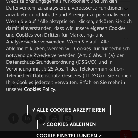
Website ordnungsgemäß funktioniert und um den
Datenverkehr zu analysieren, verbesserte Funktionen
Partner
anzubieten und Inhalte und Anzeigen zu personalisieren.
Wenn Sie auf "Alle akzeptieren" klicken, erklären Sie sich
Ressourcen
damit einverstanden, dass wir unsere eigenen Cookies
und Cookies von Dritten für Marketing- und
Quick Links
Analysezwecke verwenden. Wenn Sie auf "Alle
ablehnen" klicken, werden wir Cookies nur für technisch
notwendige Zwecke verwenden (Art. 6 Abs. 1 (a) der
HUAWEI eKit App
Datenschutz-Grundverordnung (DSGVO) und in
Verbindung mit . § 25 Abs. 1 des Telekommunikation-
Huawei HiKnow App
Telemedien-Datenschutz-Gesetzes (TTDSG)). Sie können
Ihre Cookies jederzeit verwalten. Erfahren Sie mehr in
HUAWEI eFly App
unserer
Cookies Policy
.
COOKIE EINSTELLUNGEN >