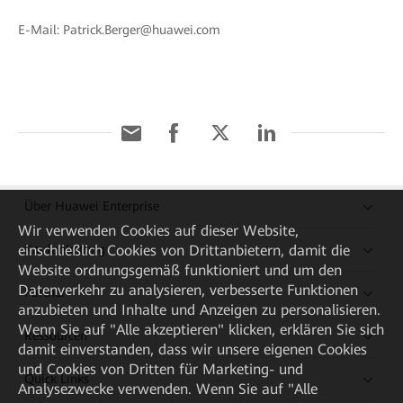
E-Mail: Patrick.Berger@huawei.com
Über Huawei Enterprise
Wir verwenden Cookies auf dieser Website,
einschließlich Cookies von Drittanbietern, damit die
Kaufanleitung
Website ordnungsgemäß funktioniert und um den
Datenverkehr zu analysieren, verbesserte Funktionen
Partner
anzubieten und Inhalte und Anzeigen zu personalisieren.
Wenn Sie auf "Alle akzeptieren" klicken, erklären Sie sich
Ressourcen
damit einverstanden, dass wir unsere eigenen Cookies
und Cookies von Dritten für Marketing- und
Quick Links
Analysezwecke verwenden. Wenn Sie auf "Alle