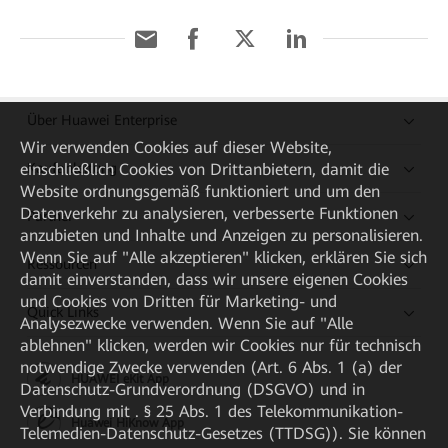
Über Huawei Enterprise
Wir verwenden Cookies auf dieser Website,
einschließlich Cookies von Drittanbietern, damit die
Kaufanleitung
Website ordnungsgemäß funktioniert und um den
Datenverkehr zu analysieren, verbesserte Funktionen
Partner
anzubieten und Inhalte und Anzeigen zu personalisieren.
Wenn Sie auf "Alle akzeptieren" klicken, erklären Sie sich
Ressourcen
damit einverstanden, dass wir unsere eigenen Cookies
und Cookies von Dritten für Marketing- und
Quick Links
Analysezwecke verwenden. Wenn Sie auf "Alle
ablehnen" klicken, werden wir Cookies nur für technisch
notwendige Zwecke verwenden (Art. 6 Abs. 1 (a) der
HUAWEI eKit App
Datenschutz-Grundverordnung (DSGVO) und in
Verbindung mit . § 25 Abs. 1 des Telekommunikation-
Huawei HiKnow App
Telemedien-Datenschutz-Gesetzes (TTDSG)). Sie können