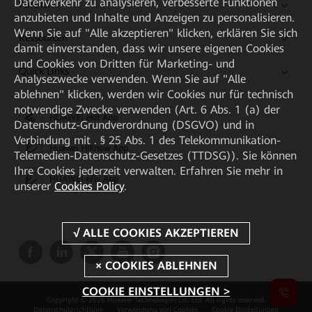
Datenverkehr zu analysieren, verbesserte Funktionen
Partner
anzubieten und Inhalte und Anzeigen zu personalisieren.
Wenn Sie auf "Alle akzeptieren" klicken, erklären Sie sich
Ressourcen
damit einverstanden, dass wir unsere eigenen Cookies
und Cookies von Dritten für Marketing- und
Quick Links
Analysezwecke verwenden. Wenn Sie auf "Alle
ablehnen" klicken, werden wir Cookies nur für technisch
notwendige Zwecke verwenden (Art. 6 Abs. 1 (a) der
HUAWEI eKit App
Datenschutz-Grundverordnung (DSGVO) und in
Verbindung mit . § 25 Abs. 1 des Telekommunikation-
Huawei HiKnow App
Telemedien-Datenschutz-Gesetzes (TTDSG)). Sie können
Ihre Cookies jederzeit verwalten. Erfahren Sie mehr in
HUAWEI eFly App
unserer
Cookies Policy
.
COOKIE EINSTELLUNGEN >
Copyright © 2026 Huawei Technologies Co., Ltd. All rights reserved.
Datenschutzrichtlinie
Verwendung von Cookies
Cookie Einstellungen