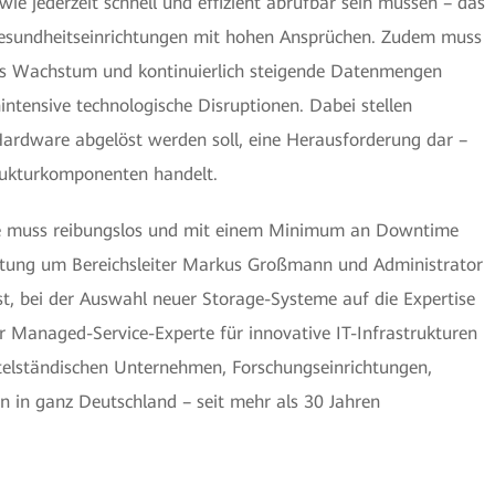
ie jederzeit schnell und effizient abrufbar sein müssen – das
 Gesundheitseinrichtungen mit hohen Ansprüchen. Zudem muss
ges Wachstum und kontinuierlich steigende Datenmengen
ntensive technologische Disruptionen. Dabei stellen
Hardware abgelöst werden soll, eine Herausforderung dar –
trukturkomponenten handelt.
e muss reibungslos und mit einem Minimum an Downtime
iftung um Bereichsleiter Markus Großmann und Administrator
t, bei der Auswahl neuer Storage-Systeme auf die Expertise
er Managed-Service-Experte für innovative IT-Infrastrukturen
telständischen Unternehmen, Forschungseinrichtungen,
 in ganz Deutschland – seit mehr als 30 Jahren