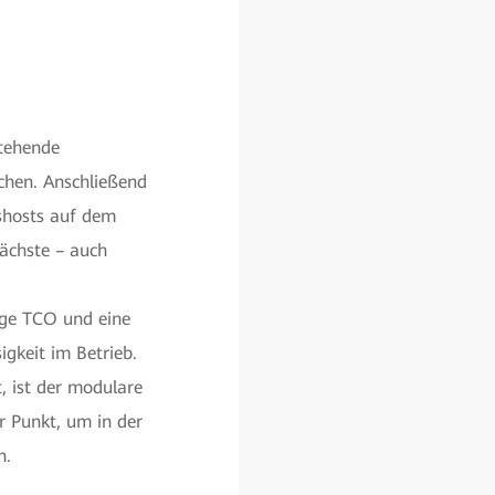
tehende
ichen. Anschließend
shosts auf dem
ächste – auch
ige TCO und eine
gkeit im Betrieb.
, ist der modulare
 Punkt, um in der
n.