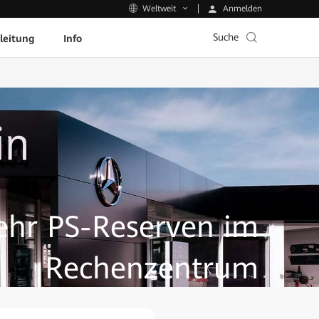
Anmelden
Weltweit
Suche
leitung
Info
ehr PS-Reserven im
Rechenzentrum