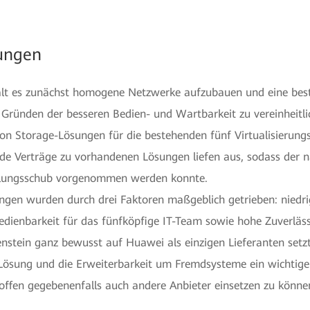
ungen
alt es zunächst homogene Netzwerke aufzubauen und eine bes
us Gründen der besseren Bedien- und Wartbarkeit zu vereinheitl
on Storage-Lösungen für die bestehenden fünf Virtualisierung
e Verträge zu vorhandenen Lösungen liefen aus, sodass der n
klungsschub vorgenommen werden konnte.
ungen wurden durch drei Faktoren maßgeblich getrieben: niedr
edienbarkeit für das fünfköpfige IT-Team sowie hohe Zuverlässi
stein ganz bewusst auf Huawei als einzigen Lieferanten setzt
Lösung und die Erweiterbarkeit um Fremdsysteme ein wichtiger
 offen gegebenenfalls auch andere Anbieter einsetzen zu könne