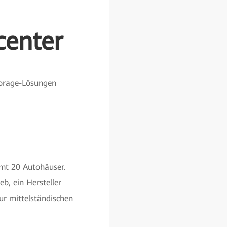
center
torage-Lösungen
mt 20 Autohäuser.
b, ein Hersteller
r mittelständischen