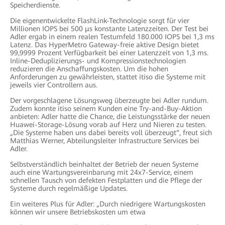
Speicherdienste.
Die eigenentwickelte FlashLink-Technologie sorgt für vier
Millionen IOPS bei 500 μs konstante Latenzzeiten. Der Test bei
Adler ergab in einem realen Testumfeld 180.000 IOPS bei 1,3 ms
Latenz. Das HyperMetro Gateway-freie aktive Design bietet
99,9999 Prozent Verfügbarkeit bei einer Latenzzeit von 1,3 ms.
Inline-Deduplizierungs- und Kompressionstechnologien
reduzieren die Anschaffungskosten. Um die hohen
Anforderungen zu gewährleisten, stattet itiso die Systeme mit
jeweils vier Controllern aus.
Der vorgeschlagene Lösungsweg überzeugte bei Adler rundum.
Zudem konnte itiso seinem Kunden eine Try-and-Buy-Aktion
anbieten: Adler hatte die Chance, die Leistungsstärke der neuen
Huawei-Storage-Lösung vorab auf Herz und Nieren zu testen.
„Die Systeme haben uns dabei bereits voll überzeugt“, freut sich
Matthias Werner, Abteilungsleiter Infrastructure Services bei
Adler.
Selbstverständlich beinhaltet der Betrieb der neuen Systeme
auch eine Wartungsvereinbarung mit 24x7-Service, einem
schnellen Tausch von defekten Festplatten und die Pflege der
Systeme durch regelmäßige Updates.
Ein weiteres Plus für Adler: „Durch niedrigere Wartungskosten
können wir unsere Betriebskosten um etwa