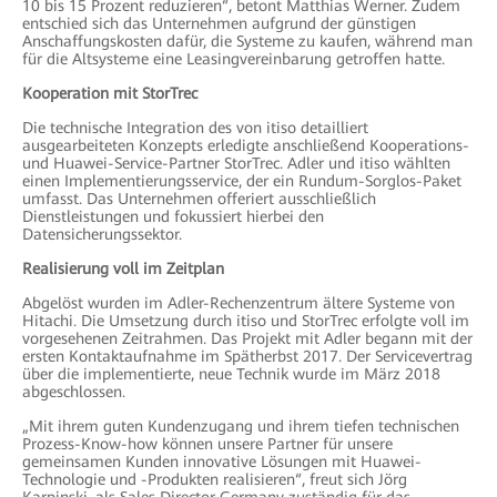
10 bis 15 Prozent reduzieren“, betont Matthias Werner. Zudem
entschied sich das Unternehmen aufgrund der günstigen
Anschaffungskosten dafür, die Systeme zu kaufen, während man
für die Altsysteme eine Leasingvereinbarung getroffen hatte.
Kooperation mit StorTrec
Die technische Integration des von itiso detailliert
ausgearbeiteten Konzepts erledigte anschließend Kooperations-
und Huawei-Service-Partner StorTrec. Adler und itiso wählten
einen Implementierungsservice, der ein Rundum-Sorglos-Paket
umfasst. Das Unternehmen offeriert ausschließlich
Dienstleistungen und fokussiert hierbei den
Datensicherungssektor.
Realisierung voll im Zeitplan
Abgelöst wurden im Adler-Rechenzentrum ältere Systeme von
Hitachi. Die Umsetzung durch itiso und StorTrec erfolgte voll im
vorgesehenen Zeitrahmen. Das Projekt mit Adler begann mit der
ersten Kontaktaufnahme im Spätherbst 2017. Der Servicevertrag
über die implementierte, neue Technik wurde im März 2018
abgeschlossen.
„Mit ihrem guten Kundenzugang und ihrem tiefen technischen
Prozess-Know-how können unsere Partner für unsere
gemeinsamen Kunden innovative Lösungen mit Huawei-
Technologie und -Produkten realisieren“, freut sich Jörg