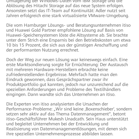
Umlagerung der Windows-Daten vom IBM Storage und die
Ablösung des Hitachi Storage auf das neue System erfolgen.
Ansonsten setzt das IT-Team auf Kontinuität: Adler nutzt seit
Jahren erfolgreich eine stark virtualisierte VMware-Umgebung.
Die vom Hamburger Lösungs- und Beratungsunternehmen itiso
und Huawei Gold Partner empfohlene Lösung auf Basis von
Huawei-Speichersystemen löste die Altsysteme ab. Sie brachte
unter dem Strich eine Ersparnis bei den Betriebskosten um etwa
10 bis 15 Prozent, die sich aus der günstigen Anschaffung und
der performanten Nutzung errechnet.
Doch der Weg zur neuen Lösung war keineswegs einfach. Eine
erste Marktsondierung sorgte für Ernüchterung: Der Austausch
mit mehreren Hardware-Herstellern erbrachte keine
zufriedenstellenden Ergebnisse. Mehrfach hatte man den
Eindruck gewonnen, dass Gesprächspartner zwar ihr
Produktportfolio gut kannten, jedoch nur unzureichend auf die
speziellen Anforderungen und Probleme des Textilhändlers
eingingen. Dann wandte sich das Unternehmen an itiso.
Die Experten von itiso analysierten die Ursachen der
Performance-Probleme: „Wir sind keine ‚Boxenschieber‘, sondern
setzen sehr aktiv auf das Thema Datenmanagement“, betont
itiso-Geschäftsführer Mukesh Unadcath. Sein Haus unterstützt
und begleitet Unternehmen bei der Entwicklung und
Realisierung von Datenmanagementlösungen, mit denen sich
ihre speziellen Unternehmensprozesse abbilden lassen.