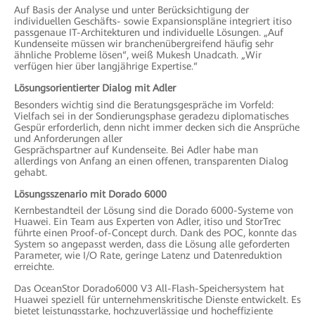
Auf Basis der Analyse und unter Berücksichtigung der
individuellen Geschäfts- sowie Expansionspläne inte
griert itiso
passgenaue IT-Architekturen und individuelle Lösungen. „Auf
Kundenseite müssen wir branchenübergreifend häufig sehr
ähnliche Probleme lösen“, weiß Mukesh Unadcath. „Wir
verfügen hier über langjährige Expertise.“
Lösungsorientierter Dialog mit Adler
Besonders wichtig sind die Beratungsgespräche im Vorfeld:
Vielfach sei in der Sondierungsphase geradezu diplomatisches
Gespür erforderlich, denn nicht immer decken sich die Ansprüche
und Anforderungen aller
Gesprächspartner auf Kundenseite. Bei Adler habe man
allerdings von Anfang an einen offenen, transparenten Dialog
gehabt.
Lösungsszenario mit Dorado 6000
Kernbestandteil der Lösung sind die Dorado 6000-Systeme von
Huawei. Ein Team aus Experten von Adler, itiso und StorTrec
führte einen Proof-of-Concept durch. Dank des POC, konnte das
System so angepasst werden, dass die Lösung alle geforderten
Parameter, wie I/O Rate, geringe Latenz und Datenreduktion
erreichte.
Das OceanStor Dorado6000 V3 All-Flash-Speichersystem hat
Huawei speziell für unternehmenskritische Dienste entwickelt. Es
bietet leistungsstarke, hochzuverlässige und hocheffiziente