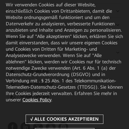
Wir verwenden Cookies auf dieser Website,
einschließlich Cookies von Drittanbietern, damit die
Kaufanleitung
Website ordnungsgemäß funktioniert und um den
Datenverkehr zu analysieren, verbesserte Funktionen
Partner
anzubieten und Inhalte und Anzeigen zu personalisieren.
Wenn Sie auf "Alle akzeptieren" klicken, erklären Sie sich
Ressourcen
damit einverstanden, dass wir unsere eigenen Cookies
und Cookies von Dritten für Marketing- und
Quick Links
Analysezwecke verwenden. Wenn Sie auf "Alle
ablehnen" klicken, werden wir Cookies nur für technisch
notwendige Zwecke verwenden (Art. 6 Abs. 1 (a) der
HUAWEI eKit App
Datenschutz-Grundverordnung (DSGVO) und in
Verbindung mit . § 25 Abs. 1 des Telekommunikation-
Huawei HiKnow App
Telemedien-Datenschutz-Gesetzes (TTDSG)). Sie können
Ihre Cookies jederzeit verwalten. Erfahren Sie mehr in
HUAWEI eFly App
unserer
Cookies Policy
.