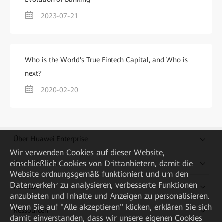
2023-07-21
Who is the World's True Fintech Capital, and Who is
next?
2020-02-20
Über Huawei Enterprise
Wir verwenden Cookies auf dieser Website,
einschließlich Cookies von Drittanbietern, damit die
Kaufanleitung
Website ordnungsgemäß funktioniert und um den
Datenverkehr zu analysieren, verbesserte Funktionen
Partner
anzubieten und Inhalte und Anzeigen zu personalisieren.
Wenn Sie auf "Alle akzeptieren" klicken, erklären Sie sich
Ressourcen
damit einverstanden, dass wir unsere eigenen Cookies