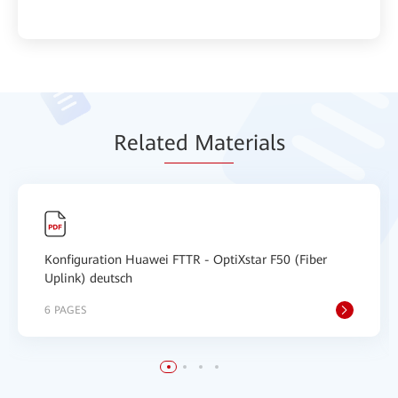
Relat
ed Mat
erials
Konfiguration Huawei FTTR - OptiXstar F50 (Fiber
Uplink) deutsch
6 PAGES