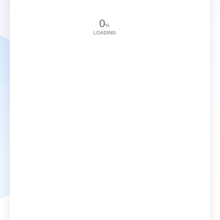
0
%
LOADING