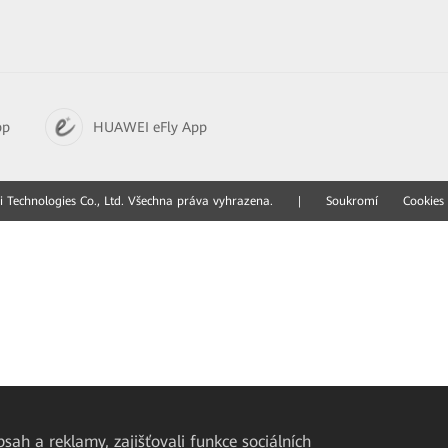
pp
HUAWEI eFly App
Technologies Co., Ltd. Všechna práva vyhrazena.
|
Soukromí
Cookies
ah a reklamy, zajišťovali funkce sociálních