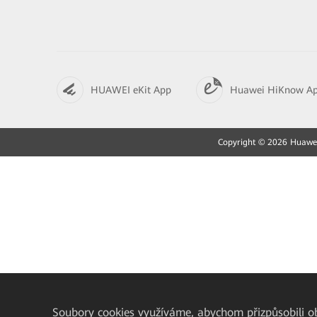
HUAWEI eKit App
Huawei HiKnow A
Copyright © 2026 Huawei 
Soubory cookies využíváme, abychom přizpůsobili obs