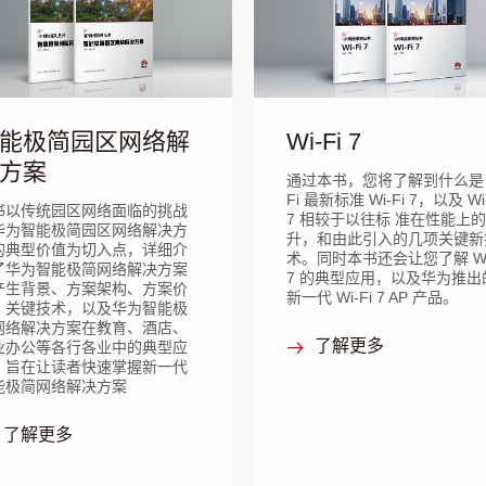
能极简园区网络解
Wi-Fi 7
方案
通过本书，您将了解到什么是 W
Fi 最新标准 Wi-Fi 7，以及 Wi-
书以传统园区网络面临的挑战
7 相较于以往标 准在性能上
华为智能极简园区网络解决方
升，和由此引入的几项关键新
的典型价值为切入点，详细介
术。同时本书还会让您了解 Wi-
了华为智能极简网络解决方案
7 的典型应用，以及华为推出
产生背景、方案架构、方案价
新一代 Wi-Fi 7 AP 产品。
、关键技术，以及华为智能极
网络解决方案在教育、酒店、
了解更多
业办公等各行各业中的典型应
，旨在让读者快速掌握新一代
能极简网络解决方案
了解更多