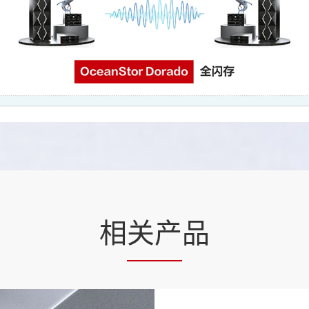
相
关产
品