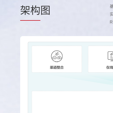
基
架构
图
实