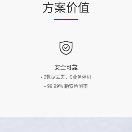
方
案价
值
安全可靠
• 0数据丢失，0业务停机
• 99.99% 勒索检测率