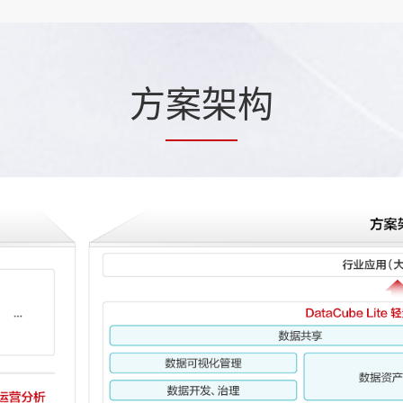
方
案架
构