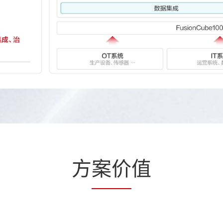
方
案价
值