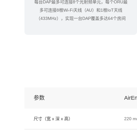
每台DAP最多可连接8个光射频单元，每个ORU最
多可连接8根Wi-Fi天线（AU）和1根IoT天线
（433MHz），实现一台DAP覆盖多达64个房间
参数
AirE
尺寸（宽 x 深 x 高）
220 m