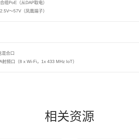
合缆PoE（从DAP取电）
42.5V～57V（凤凰端子）
光电混合口
A射频口（8 x Wi-Fi，1x 433 MHz IoT）
相关资源