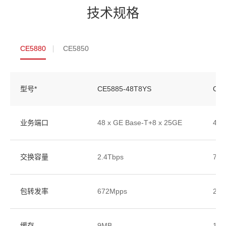
技术规格
CE5880
CE5850
型号*
CE5885-48T8YS
CE5
业务端口
48 x GE Base-T+8 x 25GE
48 
交换容量
2.4Tbps
758
包转发率
672Mpps
252
缓存
9MB
16