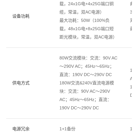
载，24x1G电+4x25G端口铜
典型
缆，常温，双AC电源）
3m
设备功耗
最大功耗：50W（100%负
双电
载，48x1G电+8x25G端口短
最大
距光模块，常温，双AC电源）
80W交流模块：交流：90V AC
～290V AC；45Hz～65Hz；
15
直流：190V DC～290V DC
AC~
供电方式
180W交流&240V直流电源模
18
块：交流：90V AC～290V
DC
AC；45Hz～65Hz；直流：
190V DC～290V DC
电源冗余
1+1备份
1+