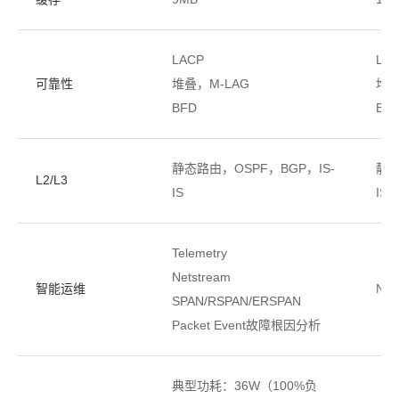
LACP
LA
可靠性
堆叠，M-LAG
堆
BFD
BF
静态路由，OSPF，BGP，IS-
静态
L2/L3
IS
IS
Telemetry
Netstream
智能运维
Net
SPAN/RSPAN/ERSPAN
Packet Event故障根因分析
典型功耗：36W（100%负